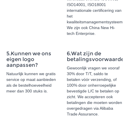
ISO14001, ISO18001
internationale certificering van
het
kwaliteitsmanagementsysteem.
We zijn ook China New Hi-
tech Enterprise.
5.Kunnen we ons
6.Wat zijn de
eigen logo
betalingsvoorwaarden
aanpassen?
Gewoonlijk vragen we vooraf
Natuurlijk kunnen we gratis
30% door T/T, saldo te
service op maat aanbieden
betalen vóór verzending, of
als de bestelhoeveelheid
100% door onherroepelijke
meer dan 300 stuks is.
bevestigde L/C te betalen op
zicht. We accepteren ook
betalingen die moeten worden
overgedragen via Alibaba
Trade Assurance.