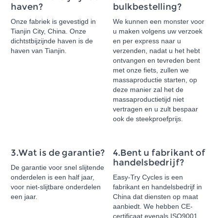
haven?
bulkbestelling?
Onze fabriek is gevestigd in
We kunnen een monster voor
Tianjin City, China. Onze
u maken volgens uw verzoek
dichtstbijzijnde haven is de
en per express naar u
haven van Tianjin.
verzenden, nadat u het hebt
ontvangen en tevreden bent
met onze fiets, zullen we
massaproductie starten, op
deze manier zal het de
massaproductietijd niet
vertragen en u zult bespaar
ook de steekproefprijs.
3.Wat is de garantie?
4.Bent u fabrikant of
handelsbedrijf?
De garantie voor snel slijtende
onderdelen is een half jaar,
Easy-Try Cycles is een
voor niet-slijtbare onderdelen
fabrikant en handelsbedrijf in
een jaar.
China dat diensten op maat
aanbiedt. We hebben CE-
certificaat evenals ISO9001,