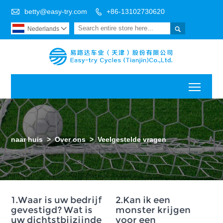

betty@easy-try.com
+86-13102730620


Nederlands

Toggl
naar huis
>
Over ons
>
Veelgestelde vragen
1.Waar is uw bedrijf
2.Kan ik een
gevestigd? Wat is
monster krijgen
uw dichtstbijzijnde
voor een