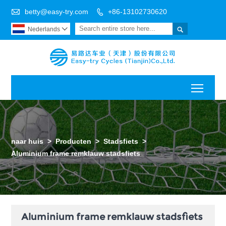

betty@easy-try.com
+86-13102730620


Nederlands

Toggl
naar huis
>
Producten
>
Stadsfiets
>
Aluminium frame remklauw stadsfiets
Aluminium frame remklauw stadsfiets