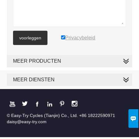
Privacybeleid
voorleggen
MEER PRODUCTEN
MEER DIENSTEN






© Easy-Try Cycles (Tianjin) Co., Ltd. +86 18222590971

daisy@easy-try.com